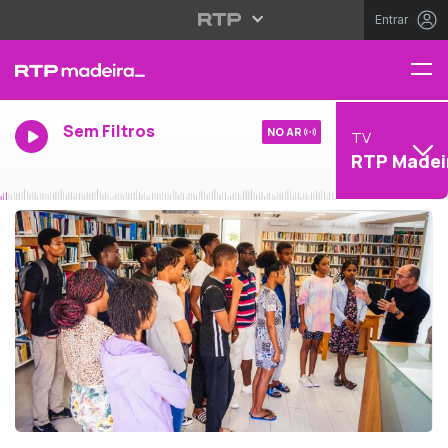
Entrar
Sem Filtros
NO AR
TV
RTP Madei