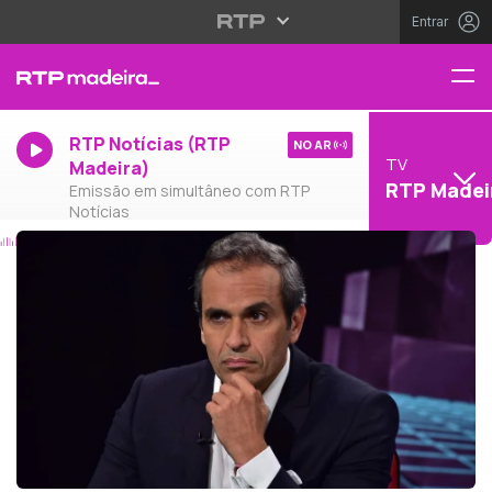
Entrar
RTP Notícias (RTP
NO AR
TV
Madeira)
RTP Madei
Emissão em simultâneo com RTP
Notícias