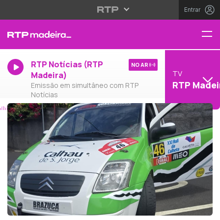
Entrar
RTP Notícias (RTP
NO AR
TV
Madeira)
RTP Madei
Emissão em simultâneo com RTP
Notícias