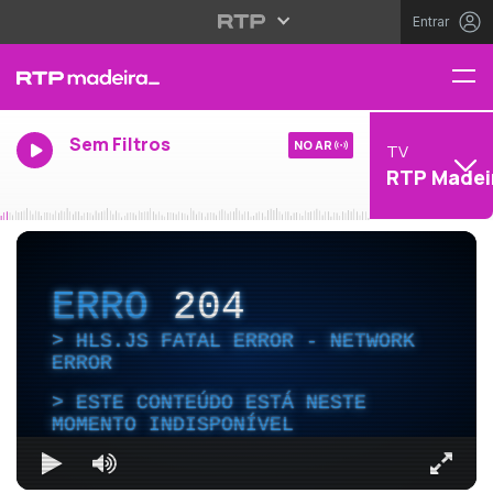
Entrar
Sem Filtros
NO AR
TV
RTP Madei
ERRO
204
HLS.JS FATAL ERROR - NETWORK
ERROR
ESTE CONTEÚDO ESTÁ NESTE
MOMENTO INDISPONÍVEL