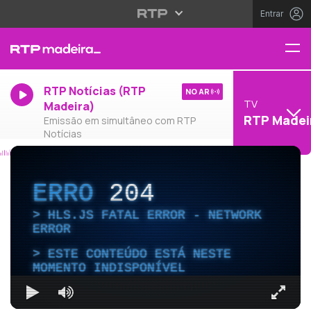
Entrar
RTP Notícias (RTP
NO AR
TV
Madeira)
RTP Madei
Emissão em simultâneo com RTP
Notícias
ERRO
204
HLS.JS FATAL ERROR - NETWORK
ERROR
ESTE CONTEÚDO ESTÁ NESTE
MOMENTO INDISPONÍVEL