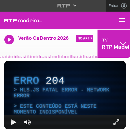
Entrar
Verão Cá Dentro 2026
NO AR
TV
RTP Madei
ERRO
204
HLS.JS FATAL ERROR - NETWORK
ERROR
ESTE CONTEÚDO ESTÁ NESTE
MOMENTO INDISPONÍVEL