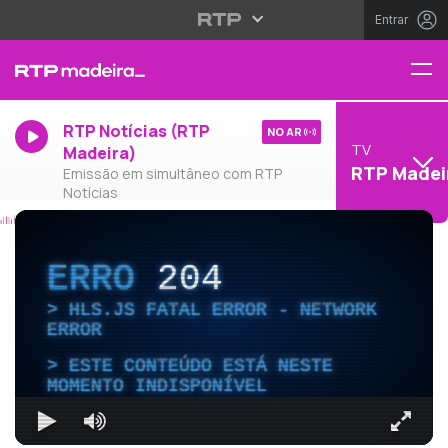
Entrar
RTP Notícias (RTP
NO AR
TV
Madeira)
RTP Madei
Emissão em simultâneo com RTP
Notícias
ERRO
204
HLS.JS FATAL ERROR - NETWORK
ERROR
ESTE CONTEÚDO ESTÁ NESTE
MOMENTO INDISPONÍVEL