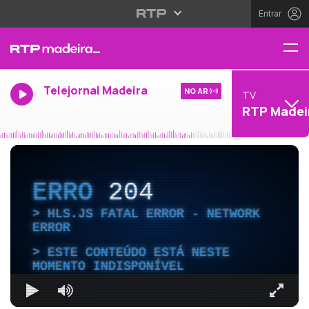
Entrar
Telejornal Madeira
NO AR
TV
RTP Madei
ERRO
204
HLS.JS FATAL ERROR - NETWORK
ERROR
ESTE CONTEÚDO ESTÁ NESTE
MOMENTO INDISPONÍVEL