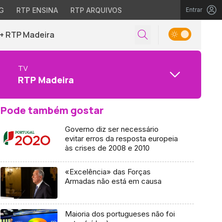
G
RTP ENSINA
RTP ARQUIVOS
Entrar
+ RTP Madeira
TV
RTP Madeira
Pode também gostar
Governo diz ser necessário
evitar erros da resposta europeia
às crises de 2008 e 2010
«Excelência» das Forças
Armadas não está em causa
Maioria dos portugueses não foi