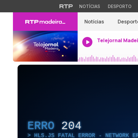
NOTÍCIAS
DESPORTO
Notícias
Desport
Telejornal Made
ERRO
204
HLS.JS FATAL ERROR - NETWORK E