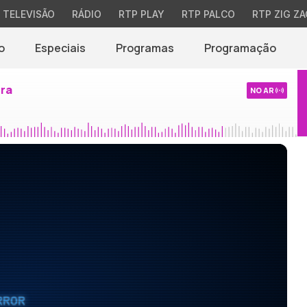
TELEVISÃO
RÁDIO
RTP PLAY
RTP PALCO
RTP ZIG ZA
o
Especiais
Programas
Programação
ira
NO AR
RROR