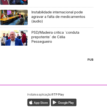
Instabilidade internacional pode
agravar a falta de medicamentos
(áudio)
PSD/Madeira critica `conduta
prepotente` de Célia
Pessegueiro
PUB
Instale a aplicação
RTP Play
ebook da RTP Madeira
nstagram da RTP Madeira