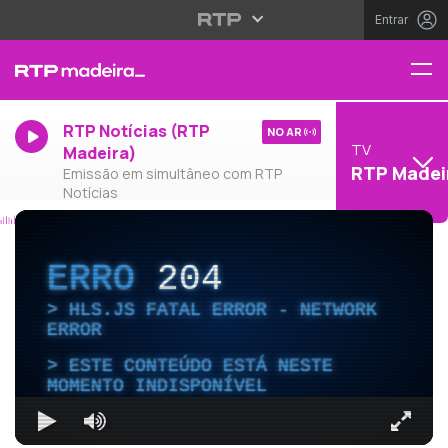
Entrar
RTP Notícias (RTP
NO AR
TV
Madeira)
RTP Madei
Emissão em simultâneo com RTP
Notícias
ERRO
204
HLS.JS FATAL ERROR - NETWORK
ERROR
ESTE CONTEÚDO ESTÁ NESTE
MOMENTO INDISPONÍVEL