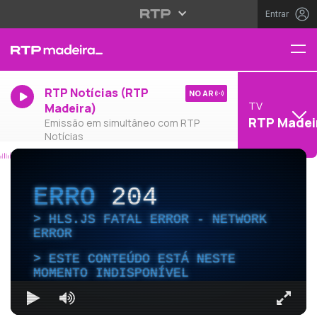
Entrar
RTP Notícias (RTP
NO AR
TV
Madeira)
RTP Madei
Emissão em simultâneo com RTP
Notícias
ERRO
204
HLS.JS FATAL ERROR - NETWORK
ERROR
ESTE CONTEÚDO ESTÁ NESTE
MOMENTO INDISPONÍVEL