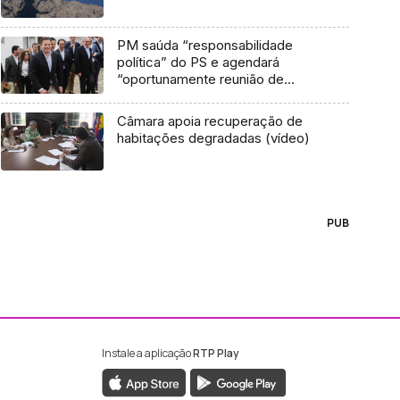
PM saúda “responsabilidade
política” do PS e agendará
“oportunamente reunião de
trabalho” com Pedro Nuno
Câmara apoia recuperação de
habitações degradadas (vídeo)
PUB
Instale a aplicação
RTP Play
ebook da RTP Madeira
nstagram da RTP Madeira