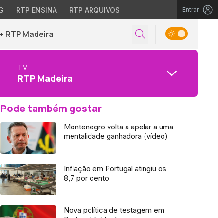
G
RTP ENSINA
RTP ARQUIVOS
Entrar
+ RTP Madeira
TV
RTP Madeira
Pode também gostar
Montenegro volta a apelar a uma
mentalidade ganhadora (vídeo)
Inflação em Portugal atingiu os
8,7 por cento
Nova política de testagem em