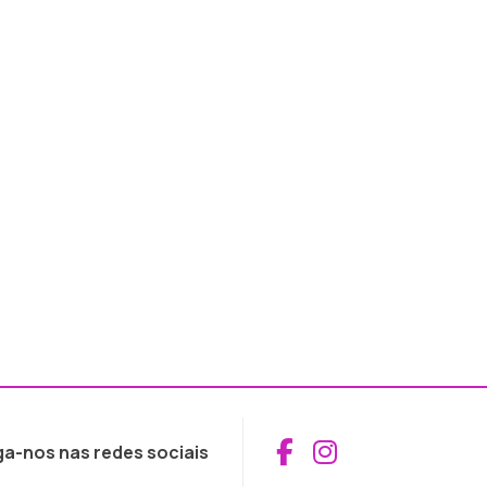
Aceder ao Fac
Aceder ao I
ga-nos nas redes sociais