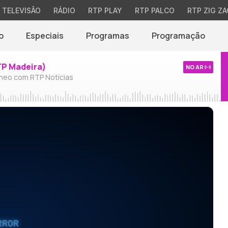
TELEVISÃO
RÁDIO
RTP PLAY
RTP PALCO
RTP ZIG ZA
o
Especiais
Programas
Programação
TP Madeira)
NO AR
neo com RTP Notícias
RROR