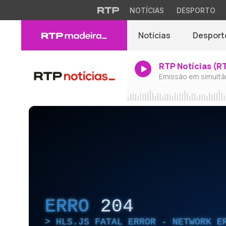
NOTÍCIAS
DESPORTO
Notícias
Desport
RTP Notícias (R
Emissão em simultâ
ERRO
204
HLS.JS FATAL ERROR - NETWORK E