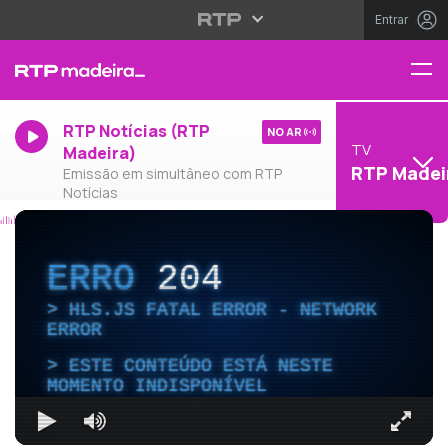
Entrar
RTP Notícias (RTP
NO AR
TV
Madeira)
RTP Madei
Emissão em simultâneo com RTP
Notícias
ERRO
204
HLS.JS FATAL ERROR - NETWORK
ERROR
ESTE CONTEÚDO ESTÁ NESTE
MOMENTO INDISPONÍVEL