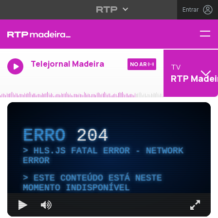
Entrar
Telejornal Madeira
NO AR
TV
RTP Madei
ERRO
204
HLS.JS FATAL ERROR - NETWORK
ERROR
ESTE CONTEÚDO ESTÁ NESTE
MOMENTO INDISPONÍVEL