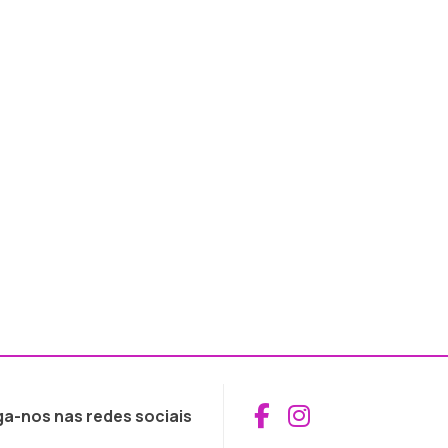
Aceder ao Fac
Aceder ao I
ga-nos nas redes sociais