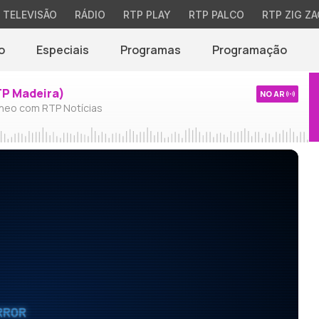
TELEVISÃO
RÁDIO
RTP PLAY
RTP PALCO
RTP ZIG ZA
o
Especiais
Programas
Programação
TP Madeira)
NO AR
neo com RTP Notícias
RROR