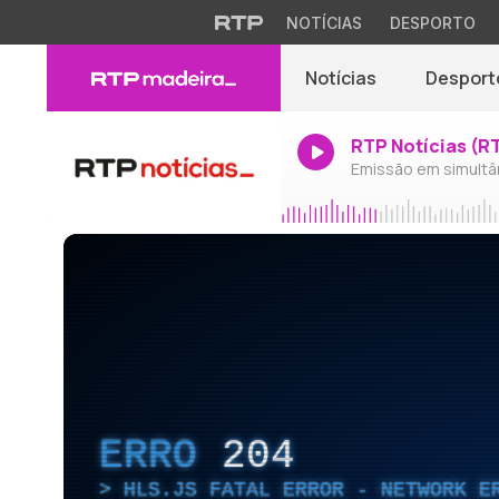
NOTÍCIAS
DESPORTO
Notícias
Desport
RTP Notícias (R
Emissão em simultâ
ERRO
204
HLS.JS FATAL ERROR - NETWORK E