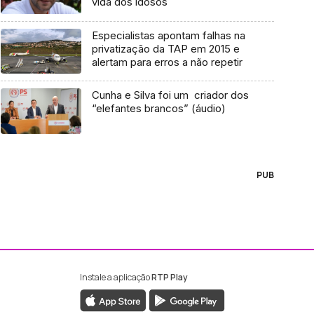
vida dos idosos
Especialistas apontam falhas na
privatização da TAP em 2015 e
alertam para erros a não repetir
Cunha e Silva foi um criador dos
“elefantes brancos” (áudio)
PUB
Instale a aplicação
RTP Play
ebook da RTP Madeira
nstagram da RTP Madeira