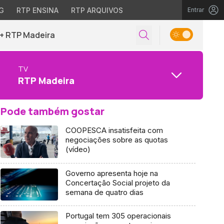
G
RTP ENSINA
RTP ARQUIVOS
Entrar
+ RTP Madeira
TV
RTP Madeira
Pode também gostar
COOPESCA insatisfeita com
negociações sobre as quotas
(vídeo)
Governo apresenta hoje na
Concertação Social projeto da
semana de quatro dias
Portugal tem 305 operacionais