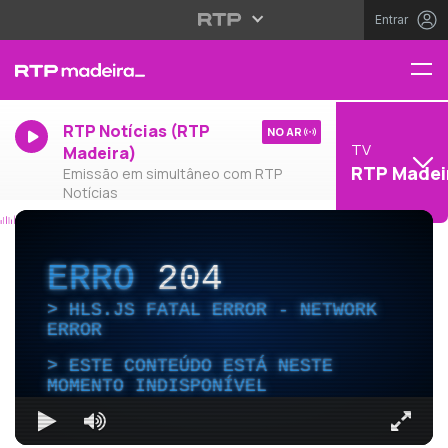
Entrar
RTP Notícias (RTP
NO AR
TV
Madeira)
RTP Madei
Emissão em simultâneo com RTP
Notícias
ERRO
204
HLS.JS FATAL ERROR - NETWORK
ERROR
ESTE CONTEÚDO ESTÁ NESTE
MOMENTO INDISPONÍVEL