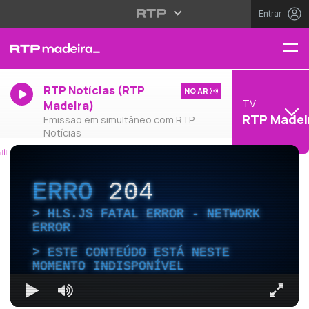
Entrar
RTP Notícias (RTP
NO AR
TV
Madeira)
RTP Madei
Emissão em simultâneo com RTP
Notícias
ERRO
204
HLS.JS FATAL ERROR - NETWORK
ERROR
ESTE CONTEÚDO ESTÁ NESTE
MOMENTO INDISPONÍVEL