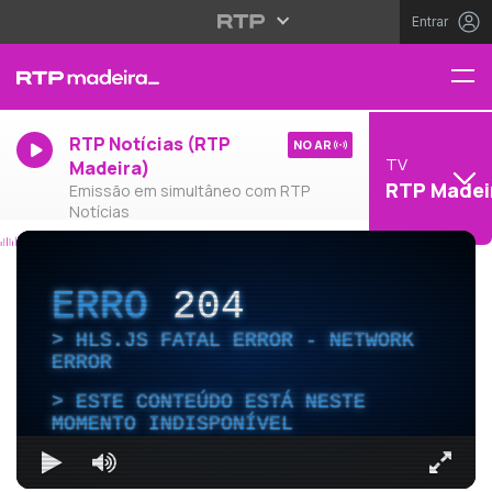
Entrar
RTP Notícias (RTP
NO AR
TV
Madeira)
RTP Madei
Emissão em simultâneo com RTP
Notícias
ERRO
204
HLS.JS FATAL ERROR - NETWORK
ERROR
ESTE CONTEÚDO ESTÁ NESTE
MOMENTO INDISPONÍVEL