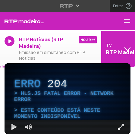
Entrar
RTP Notícias (RTP
NO AR
TV
Madeira)
RTP Madei
Emissão em simultâneo com RTP
Notícias
ERRO
204
HLS.JS FATAL ERROR - NETWORK
ERROR
ESTE CONTEÚDO ESTÁ NESTE
MOMENTO INDISPONÍVEL