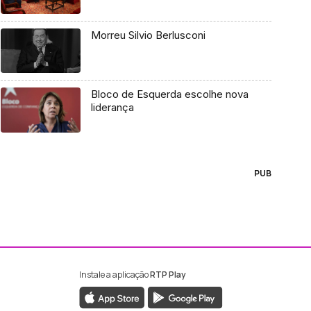
Morreu Silvio Berlusconi
Bloco de Esquerda escolhe nova
liderança
PUB
Instale a aplicação
RTP Play
ebook da RTP Madeira
nstagram da RTP Madeira