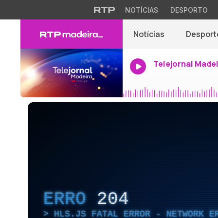
NOTÍCIAS
DESPORTO
Notícias
Desport
Telejornal Made
ERRO
204
HLS.JS FATAL ERROR - NETWORK E