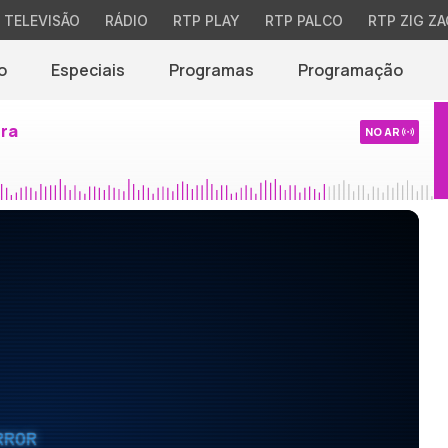
TELEVISÃO
RÁDIO
RTP PLAY
RTP PALCO
RTP ZIG ZA
o
Especiais
Programas
Programação
ira
NO AR
RROR