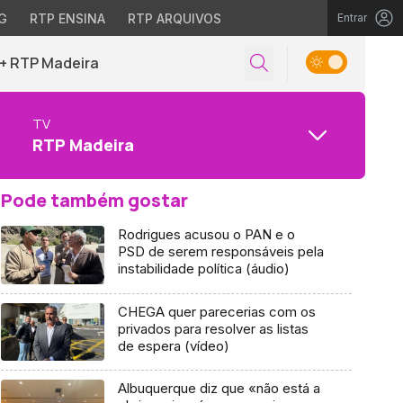
G
RTP ENSINA
RTP ARQUIVOS
Entrar
+ RTP Madeira
TV
RTP Madeira
Pode também gostar
Rodrigues acusou o PAN e o
PSD de serem responsáveis pela
instabilidade política (áudio)
CHEGA quer parecerias com os
privados para resolver as listas
de espera (vídeo)
Albuquerque diz que «não está a