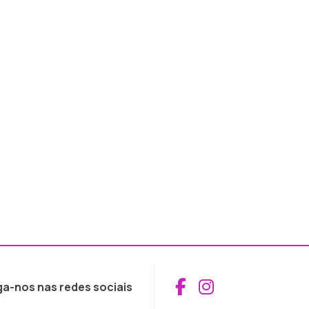
Aceder ao Fac
Aceder ao I
ga-nos nas redes sociais