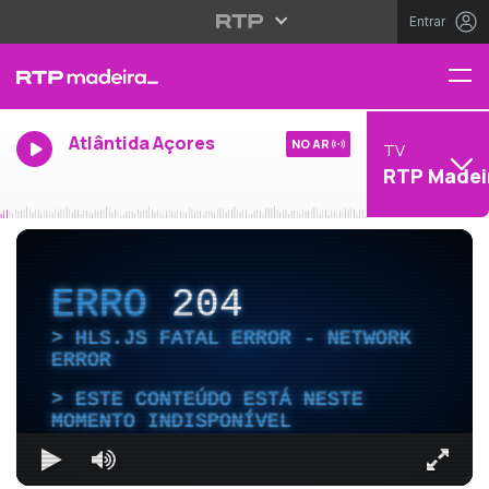
Entrar
Atlântida Açores
NO AR
TV
RTP Madei
ERRO
204
HLS.JS FATAL ERROR - NETWORK
ERROR
ESTE CONTEÚDO ESTÁ NESTE
MOMENTO INDISPONÍVEL