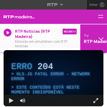
Entrar
RTP Notícias (RTP
NO AR
TV
Madeira)
RTP Madei
Emissão em simultâneo com RTP
Notícias
ERRO
204
HLS.JS FATAL ERROR - NETWORK
ERROR
ESTE CONTEÚDO ESTÁ NESTE
MOMENTO INDISPONÍVEL