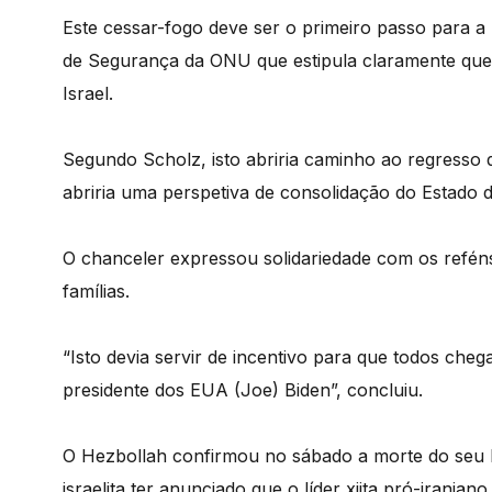
Este cessar-fogo deve ser o primeiro passo para 
de Segurança da ONU que estipula claramente que 
Israel.
Segundo Scholz, isto abriria caminho ao regresso
abriria uma perspetiva de consolidação do Estado 
O chanceler expressou solidariedade com os reféns
famílias.
“Isto devia servir de incentivo para que todos c
presidente dos EUA (Joe) Biden”, concluiu.
O Hezbollah confirmou no sábado a morte do seu lí
israelita ter anunciado que o líder xiita pró-iran