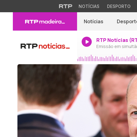
NOTÍCIAS
DESPORTO
Notícias
Desport
RTP Notícias (R
Emissão em simultâ