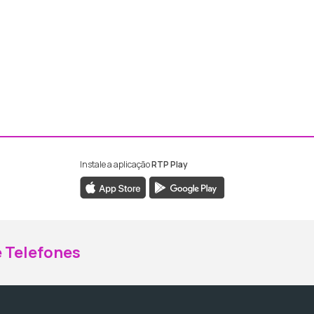
Instale a aplicação
RTP Play
ebook da RTP Madeira
nstagram da RTP Madeira
 Telefones