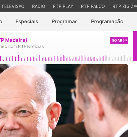
TELEVISÃO
RÁDIO
RTP PLAY
RTP PALCO
RTP ZIG ZA
o
Especiais
Programas
Programação
TP Madeira)
NO AR
neo com RTP Notícias