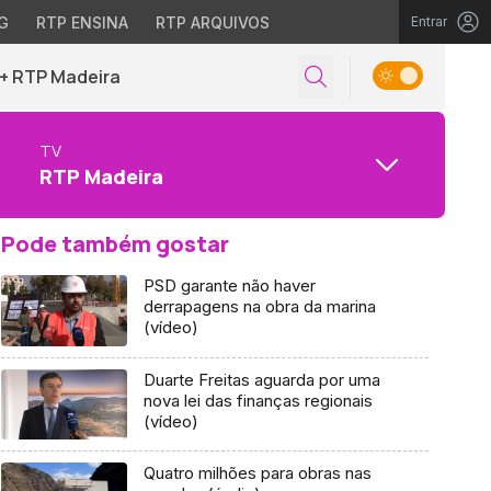
G
RTP ENSINA
RTP ARQUIVOS
Entrar
+ RTP Madeira
TV
RTP Madeira
Pode também gostar
PSD garante não haver
derrapagens na obra da marina
(vídeo)
Duarte Freitas aguarda por uma
nova lei das finanças regionais
(vídeo)
Quatro milhões para obras nas