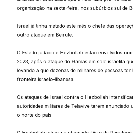
organização na sexta-feira, nos subúrbios sul de Be
Israel já tinha matado este mês o chefe das operaçõ
outro ataque em Beirute.
O Estado judaico e Hezbollah estão envolvidos num
2023, após o ataque do Hamas em solo israelita qu
levando a que dezenas de milhares de pessoas te
fronteira israelo-libanesa.
Os ataques de Israel contra o Hezbollah intensific
autoridades militares de Telavive terem anunciad
o norte do país.
O Hezbollah integra o chamado “Eixo da Resistênci