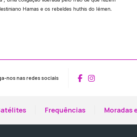
lestiniano Hamas e os rebeldes huthis do Iémen.
Aceder ao Fac
Aceder ao I
ga-nos nas redes sociais
atélites
Frequências
Moradas e