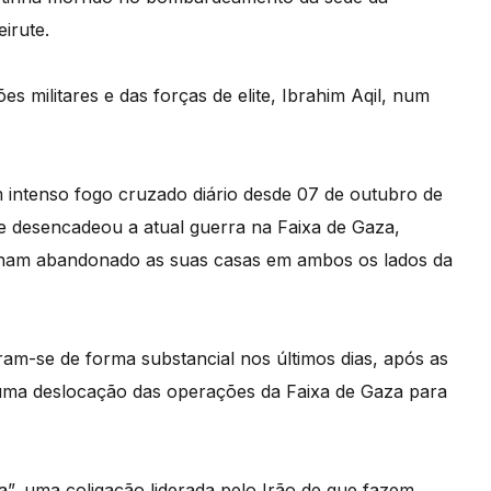
irute.
es militares e das forças de elite, Ibrahim Aqil, num
 intenso fogo cruzado diário desde 07 de outubro de
e desencadeou a atual guerra na Faixa de Gaza,
nham abandonado as suas casas em ambos os lados da
aram-se de forma substancial nos últimos dias, após as
o uma deslocação das operações da Faixa de Gaza para
a”, uma coligação liderada pelo Irão de que fazem