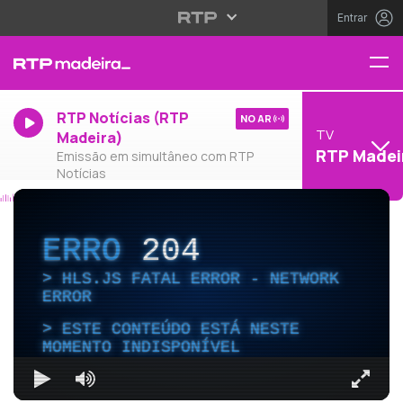
Entrar
RTP Notícias (RTP
NO AR
TV
Madeira)
RTP Madei
Emissão em simultâneo com RTP
Notícias
ERRO
204
HLS.JS FATAL ERROR - NETWORK
ERROR
ESTE CONTEÚDO ESTÁ NESTE
MOMENTO INDISPONÍVEL