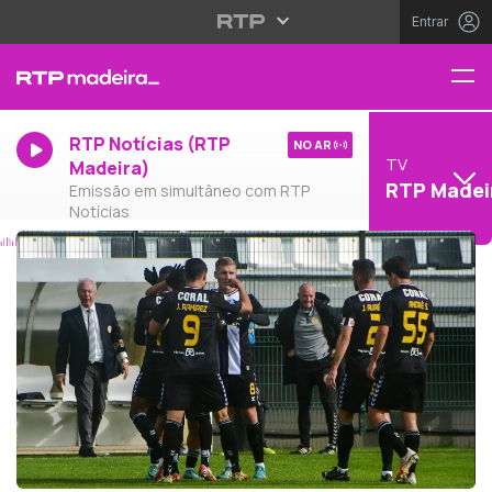
Entrar
RTP Notícias (RTP
NO AR
TV
Madeira)
RTP Madei
Emissão em simultâneo com RTP
Notícias