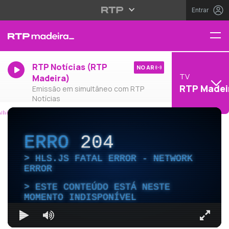
Entrar
RTP Notícias (RTP
NO AR
TV
Madeira)
RTP Madei
Emissão em simultâneo com RTP
Notícias
ERRO
204
HLS.JS FATAL ERROR - NETWORK
ERROR
ESTE CONTEÚDO ESTÁ NESTE
MOMENTO INDISPONÍVEL