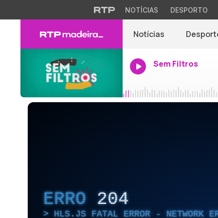
NOTÍCIAS
DESPORTO
Notícias
Desport
Sem Filtros
ERRO
204
HLS.JS FATAL ERROR - NETWORK E