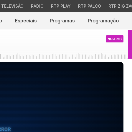
TELEVISÃO
RÁDIO
RTP PLAY
RTP PALCO
RTP ZIG ZA
o
Especiais
Programas
Programação
NO AR
RROR