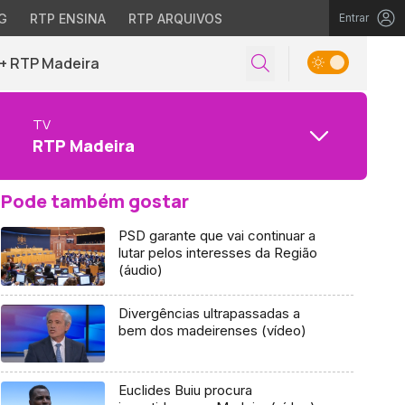
G
RTP ENSINA
RTP ARQUIVOS
Entrar
+ RTP Madeira
TV
RTP Madeira
Pode também gostar
PSD garante que vai continuar a
lutar pelos interesses da Região
(áudio)
Divergências ultrapassadas a
bem dos madeirenses (vídeo)
Euclides Buiu procura