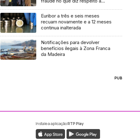
fraude no que diz respeito à
mobilidade
Euribor a três e seis meses
recuam novamente e a 12 meses
continua inalterada
Notificações para devolver
benefícios ilegais à Zona Franca
da Madeira
PUB
Instale a aplicação
RTP Play
ebook da RTP Madeira
nstagram da RTP Madeira