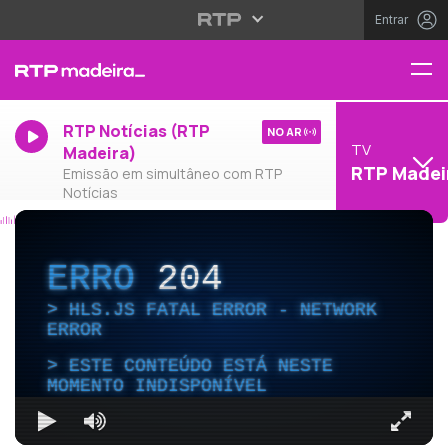
Entrar
RTP Notícias (RTP
NO AR
TV
Madeira)
RTP Madei
Emissão em simultâneo com RTP
Notícias
ERRO
204
HLS.JS FATAL ERROR - NETWORK
ERROR
ESTE CONTEÚDO ESTÁ NESTE
MOMENTO INDISPONÍVEL