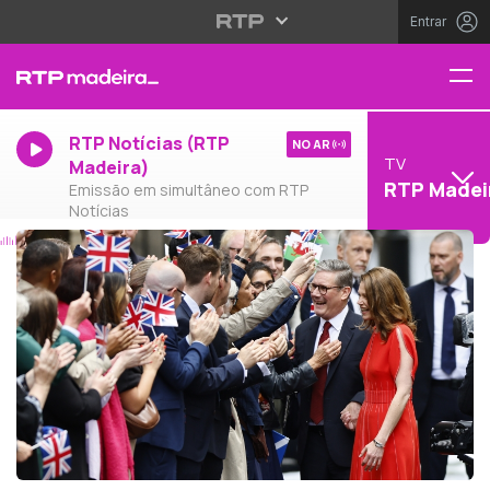
Entrar
RTP Notícias (RTP
NO AR
TV
Madeira)
RTP Madei
Emissão em simultâneo com RTP
Notícias