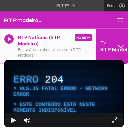
Entrar
RTP Notícias (RTP
NO AR
TV
Madeira)
RTP Madei
Emissão em simultâneo com RTP
Notícias
ERRO
204
HLS.JS FATAL ERROR - NETWORK
ERROR
ESTE CONTEÚDO ESTÁ NESTE
MOMENTO INDISPONÍVEL