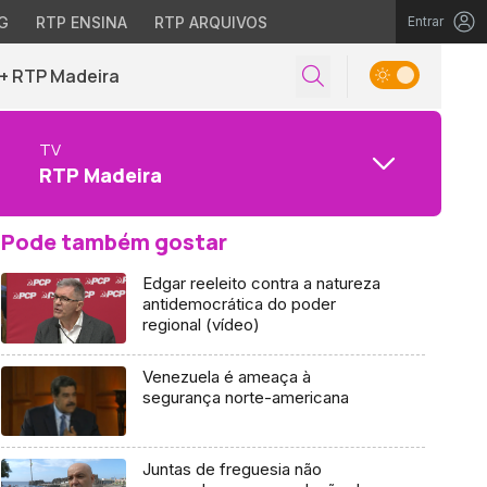
G
RTP ENSINA
RTP ARQUIVOS
Entrar
+ RTP Madeira
TV
RTP Madeira
Pode também gostar
Edgar reeleito contra a natureza
antidemocrática do poder
regional (vídeo)
Venezuela é ameaça à
segurança norte-americana
Juntas de freguesia não