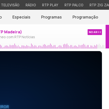
TELEVISÃO
RÁDIO
RTP PLAY
RTP PALCO
RTP ZIG ZA
o
Especiais
Programas
Programação
TP Madeira)
NO AR
neo com RTP Notícias
RROR