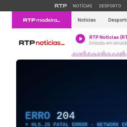
NOTÍCIAS
DESPORTO
Notícias
Desport
RTP Notícias (R
Emissão em simultâ
ERRO
204
HLS.JS FATAL ERROR - NETWORK E