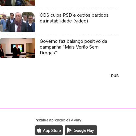
CDS culpa PSD e outros partidos
da instabilidade (vídeo)
Governo faz balanço positivo da
campanha “Mais Verão Sem
Drogas”
PUB
Instale a aplicação
RTP Play
ebook da RTP Madeira
nstagram da RTP Madeira