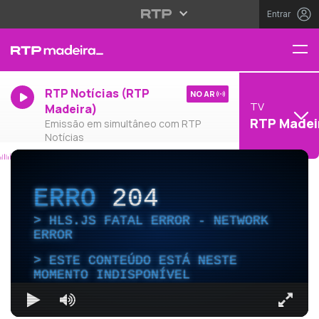
Entrar
RTP Notícias (RTP
NO AR
TV
Madeira)
RTP Madei
Emissão em simultâneo com RTP
Notícias
ERRO
204
HLS.JS FATAL ERROR - NETWORK
ERROR
ESTE CONTEÚDO ESTÁ NESTE
MOMENTO INDISPONÍVEL