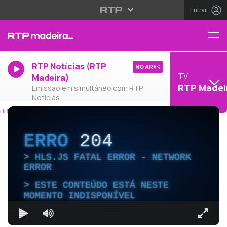
Entrar
RTP Notícias (RTP
NO AR
TV
Madeira)
RTP Madei
Emissão em simultâneo com RTP
Notícias
ERRO
204
HLS.JS FATAL ERROR - NETWORK
ERROR
ESTE CONTEÚDO ESTÁ NESTE
MOMENTO INDISPONÍVEL