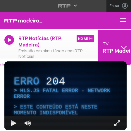
Entrar
RTP Notícias (RTP
NO AR
TV
Madeira)
RTP Madei
Emissão em simultâneo com RTP
Notícias
ERRO
204
HLS.JS FATAL ERROR - NETWORK
ERROR
ESTE CONTEÚDO ESTÁ NESTE
MOMENTO INDISPONÍVEL