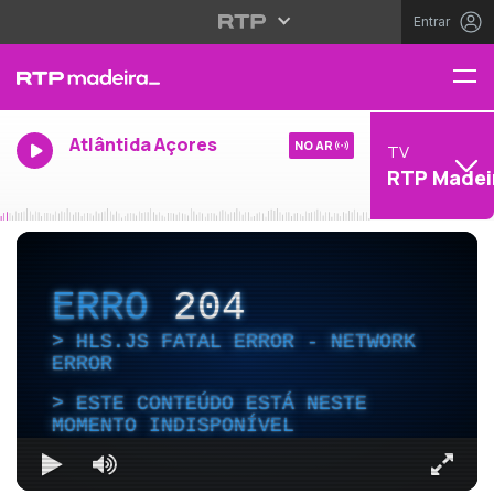
Entrar
Atlântida Açores
NO AR
TV
RTP Madei
ERRO
204
HLS.JS FATAL ERROR - NETWORK
ERROR
ESTE CONTEÚDO ESTÁ NESTE
MOMENTO INDISPONÍVEL