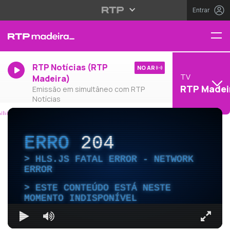
Entrar
RTP Notícias (RTP
NO AR
TV
Madeira)
RTP Madei
Emissão em simultâneo com RTP
Notícias
ERRO
204
HLS.JS FATAL ERROR - NETWORK
ERROR
ESTE CONTEÚDO ESTÁ NESTE
MOMENTO INDISPONÍVEL