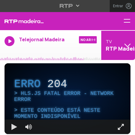
Entrar
Telejornal Madeira
NO AR
TV
RTP Madei
ERRO
204
HLS.JS FATAL ERROR - NETWORK
ERROR
ESTE CONTEÚDO ESTÁ NESTE
MOMENTO INDISPONÍVEL