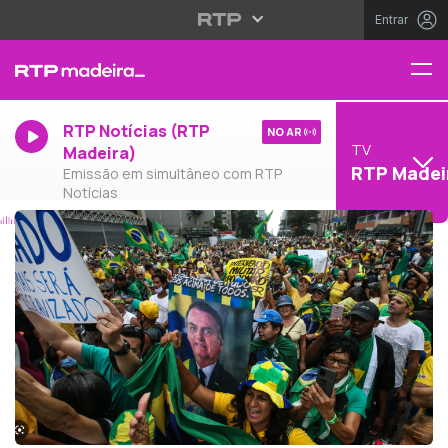
Entrar
RTP Notícias (RTP
NO AR
TV
Madeira)
RTP Madei
Emissão em simultâneo com RTP
Notícias