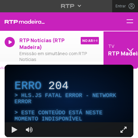
Entrar
RTP Notícias (RTP
NO AR
TV
Madeira)
RTP Madei
Emissão em simultâneo com RTP
Notícias
ERRO
204
HLS.JS FATAL ERROR - NETWORK
ERROR
ESTE CONTEÚDO ESTÁ NESTE
MOMENTO INDISPONÍVEL