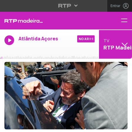
Entrar
Atlântida Açores
NO AR
TV
RTP Madei