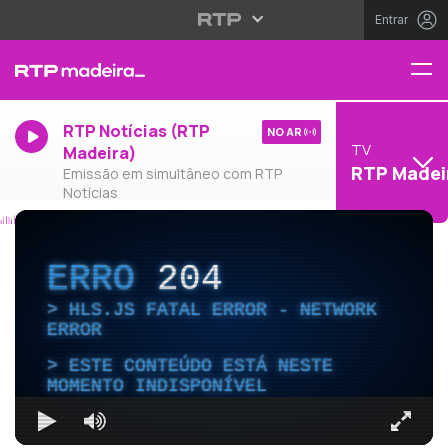
Entrar
RTP Notícias (RTP
NO AR
TV
Madeira)
RTP Madei
Emissão em simultâneo com RTP
Notícias
ERRO
204
HLS.JS FATAL ERROR - NETWORK
ERROR
ESTE CONTEÚDO ESTÁ NESTE
MOMENTO INDISPONÍVEL