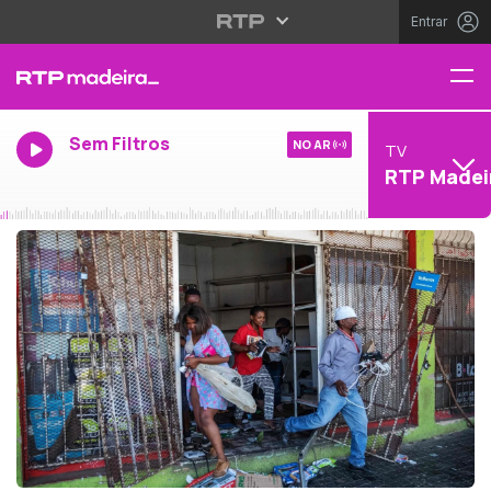
Entrar
Sem Filtros
NO AR
TV
RTP Madei