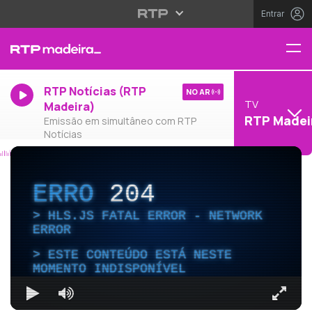
Entrar
RTP Notícias (RTP
NO AR
TV
Madeira)
RTP Madei
Emissão em simultâneo com RTP
Notícias
ERRO
204
HLS.JS FATAL ERROR - NETWORK
ERROR
ESTE CONTEÚDO ESTÁ NESTE
MOMENTO INDISPONÍVEL