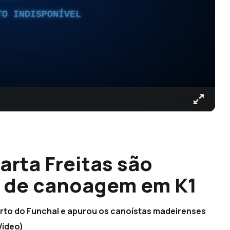
TO INDISPONÍVEL
arta Freitas são
 de canoagem em K1
rto do Funchal e apurou os canoístas madeirenses
Vídeo)