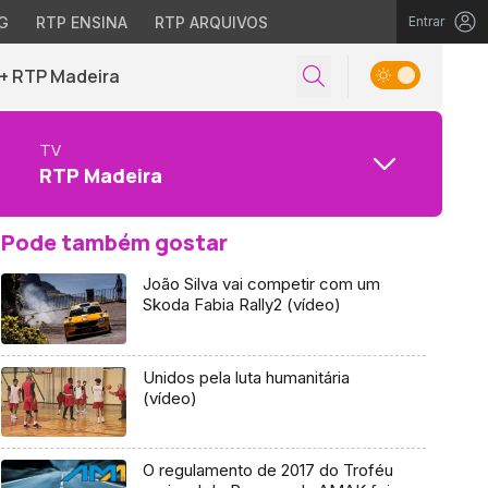
G
RTP ENSINA
RTP ARQUIVOS
Entrar
+ RTP Madeira
TV
RTP Madeira
Pode também gostar
João Silva vai competir com um
Skoda Fabia Rally2 (vídeo)
Unidos pela luta humanitária
(vídeo)
O regulamento de 2017 do Troféu