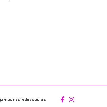
Aceder ao Fac
Aceder ao I
ga-nos nas redes sociais