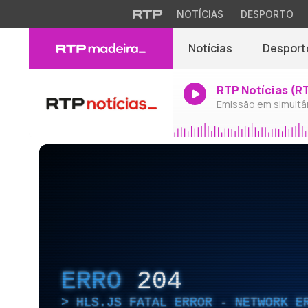
NOTÍCIAS
DESPORTO
Notícias
Desport
RTP Notícias (R
Emissão em simultâ
ERRO
204
HLS.JS FATAL ERROR - NETWORK E