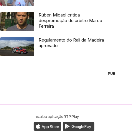
Rúben Micael critica
despromoção do árbitro Marco
Ferreira
Regulamento do Rali da Madeira
aprovado
PUB
Instale a aplicação
RTP Play
ebook da RTP Madeira
nstagram da RTP Madeira