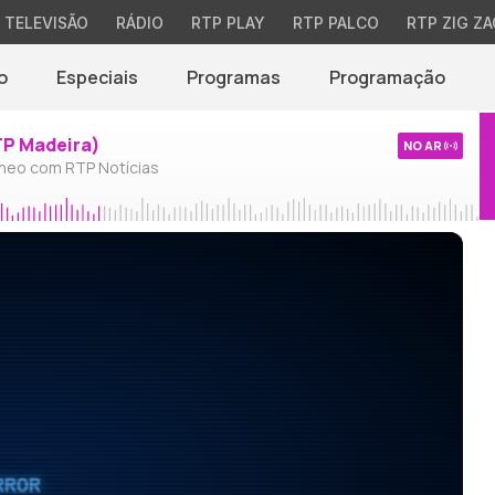
TELEVISÃO
RÁDIO
RTP PLAY
RTP PALCO
RTP ZIG ZA
o
Especiais
Programas
Programação
TP Madeira)
NO AR
neo com RTP Notícias
RROR