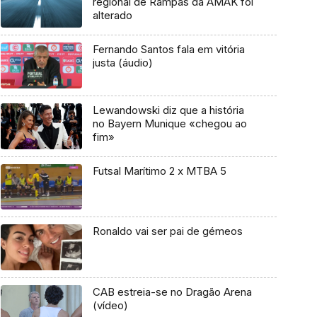
regional de Rampas da AMAK foi
alterado
Fernando Santos fala em vitória
justa (áudio)
Lewandowski diz que a história
no Bayern Munique «chegou ao
fim»
Futsal Marítimo 2 x MTBA 5
Ronaldo vai ser pai de gémeos
CAB estreia-se no Dragão Arena
(vídeo)