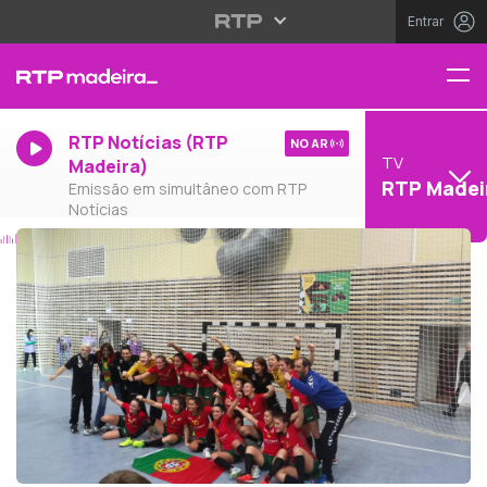
Entrar
RTP Notícias (RTP
NO AR
TV
Madeira)
RTP Madei
Emissão em simultâneo com RTP
Notícias