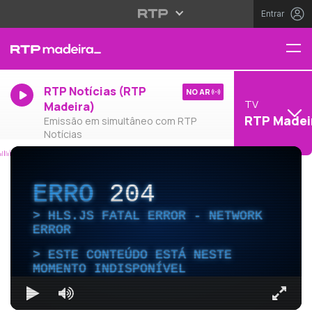
Entrar
RTP Notícias (RTP
NO AR
TV
Madeira)
RTP Madei
Emissão em simultâneo com RTP
Notícias
ERRO
204
HLS.JS FATAL ERROR - NETWORK
ERROR
ESTE CONTEÚDO ESTÁ NESTE
MOMENTO INDISPONÍVEL