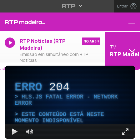
Entrar
RTP Notícias (RTP
NO AR
TV
Madeira)
RTP Madei
Emissão em simultâneo com RTP
Notícias
ERRO
204
HLS.JS FATAL ERROR - NETWORK
ERROR
ESTE CONTEÚDO ESTÁ NESTE
MOMENTO INDISPONÍVEL