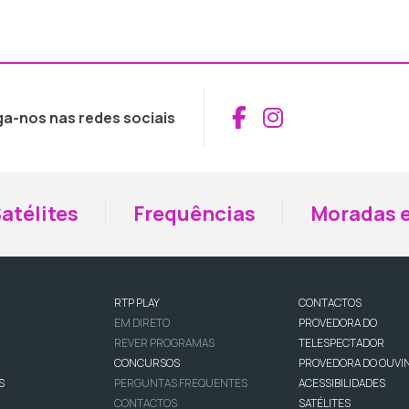
Aceder ao Fac
Aceder ao I
ga-nos nas redes sociais
atélites
Frequências
Moradas e
RTP PLAY
CONTACTOS
EM DIRETO
PROVEDORA DO
REVER PROGRAMAS
TELESPECTADOR
CONCURSOS
PROVEDORA DO OUVI
S
PERGUNTAS FREQUENTES
ACESSIBILIDADES
CONTACTOS
SATÉLITES