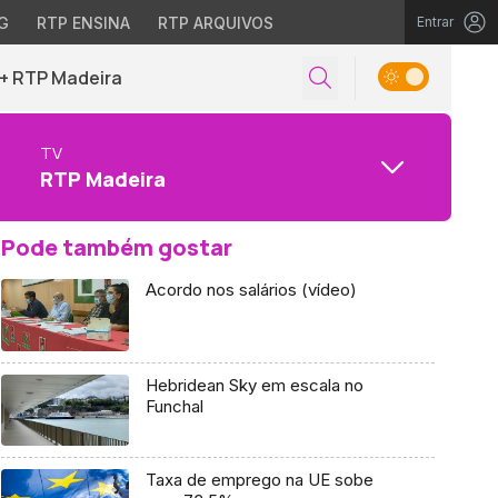
G
RTP ENSINA
RTP ARQUIVOS
Entrar
+ RTP Madeira
TV
RTP Madeira
Pode também gostar
Acordo nos salários (vídeo)
Hebridean Sky em escala no
Funchal
Taxa de emprego na UE sobe