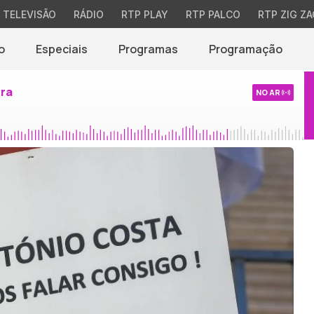
TELEVISÃO
RÁDIO
RTP PLAY
RTP PALCO
RTP ZIG ZA
o
Especiais
Programas
Programação
ira
NO AR