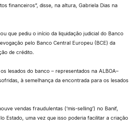
os financeiros”, disse, na altura, Gabriela Dias na
u que pediu o início da liquidação judicial do Banco
a revogação pelo Banco Central Europeu (BCE) da
ção de crédito.
ue os lesados do banco – representados na ALBOA–
fridas, à semelhança da encontrada para os lesados
ouve vendas fraudulentas (‘mis-selling’) no Banif,
o Estado, uma vez que isso poderia facilitar a criação