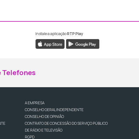
Instale a aplicação
RTP Play
ebook da RTP Madeira
nstagram da RTP Madeira
 Telefones
A EMPRESA
CONSELHO GERAL INDEPENDENTE
CONSELHO DE OPINIÃO
NTE
CONTRATO DE CONCESSÃO DO SERVIÇO PÚBLICO
DE RÁDIO E TELEVISÃO
RGPD