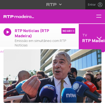
Entrar
RTP Notícias (RTP
NO AR
TV
Madeira)
RTP Madei
Emissão em simultâneo com RTP
Notícias