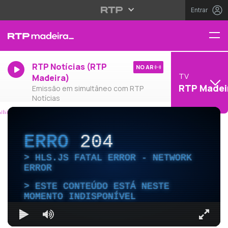
Entrar
RTP Notícias (RTP
NO AR
TV
Madeira)
RTP Madei
Emissão em simultâneo com RTP
Notícias
ERRO
204
HLS.JS FATAL ERROR - NETWORK
ERROR
ESTE CONTEÚDO ESTÁ NESTE
MOMENTO INDISPONÍVEL